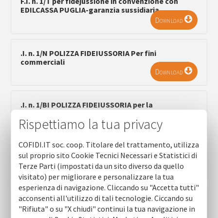
F.I. n. 1/T per fidejussione in convenzione con
EDILCASSA PUGLIA-garanzia sussidiaria
Download
.I. n. 1/N POLIZZA FIDEIUSSORIA Per fini
commerciali
Download
.I. n. 1/BI POLIZZA FIDEIUSSORIA per la
richiesta anticipo quota contributo pubblico
Rispettiamo la tua privacy
Download
COFIDI.IT soc. coop. Titolare del trattamento, utilizza
sul proprio sito Cookie Tecnici Necessari e Statistici di
F.I. n. 1/AG ipotecario mlt con Fondo Ordinario
Terze Parti (impostati da un sito diverso da quello
Download
visitato) per migliorare e personalizzare la tua
esperienza di navigazione. Cliccando su "Accetta tutti"
acconsenti all'utilizzo di tali tecnologie. Ciccando su
F.I. n. 1/AH per finanziamenti mercato estero -
SIMEST - garanzia sino al 50%
"Rifiuta" o su "X chiudi" continui la tua navigazione in