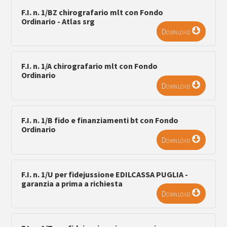
F.I. n. 1/BZ chirografario mlt con Fondo
Ordinario - Atlas srg
Download
F.I. n. 1/A chirografario mlt con Fondo
Ordinario
Download
F.I. n. 1/B fido e finanziamenti bt con Fondo
Ordinario
Download
F.I. n. 1/U per fidejussione EDILCASSA PUGLIA -
garanzia a prima a richiesta
Download