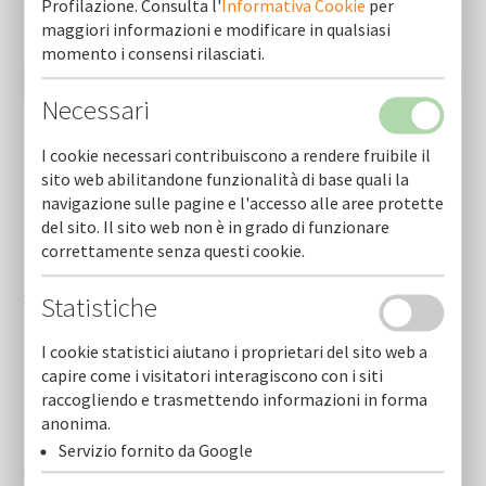
Profilazione. Consulta l'
Informativa Cookie
per
maggiori informazioni e modificare in qualsiasi
momento i consensi rilasciati.
Necessari
I cookie necessari contribuiscono a rendere fruibile il
Chi Siamo (ultime)
sito web abilitandone funzionalità di base quali la
Dati societari
navigazione sulle pagine e l'accesso alle aree protette
del sito. Il sito web non è in grado di funzionare
Bilanci
correttamente senza questi cookie.
Statuto
Statistiche
Modello di organizzazione gestione e controllo d.lgs.
I cookie statistici aiutano i proprietari del sito web a
231/2001
capire come i visitatori interagiscono con i siti
raccogliendo e trasmettendo informazioni in forma
Rating di legalità
anonima.
Servizio fornito da Google
Gender equality