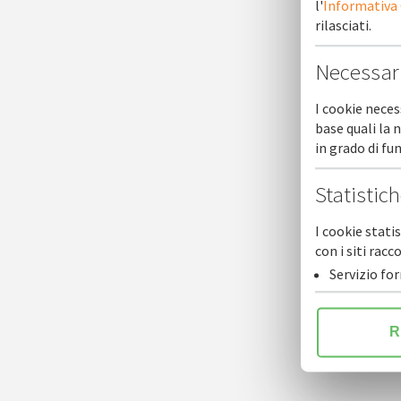
l'
Informativa
rilasciati.
Necessar
I cookie neces
base quali la 
in grado di f
Statistic
I cookie stati
con i siti ra
Servizio fo
R