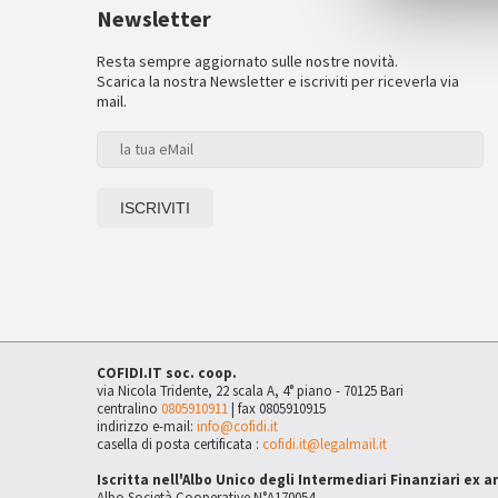
Newsletter
Resta sempre aggiornato sulle nostre novità.
Scarica la nostra Newsletter e iscriviti per riceverla via
mail.
COFIDI.IT soc. coop.
via Nicola Tridente, 22 scala A, 4° piano - 70125 Bari
centralino
0805910911
| fax 0805910915
indirizzo e-mail:
info@cofidi.it
casella di posta certificata :
cofidi.it@legalmail.it
Iscritta nell'Albo Unico degli Intermediari Finanziari ex a
Albo Società Cooperative N°A170054