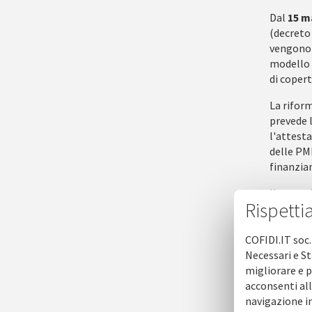
Dal
15 m
(decreto 
vengono 
modello 
di coper
La riform
prevede 
l'attesta
delle PMI
finanziam
Il nuovo
Rispetti
finanziar
fino a 12
autorizz
COFIDI.IT soc.
Necessari e St
Inoltre 
migliorare e p
ridotto"
acconsenti all
navigazione in
www.fond