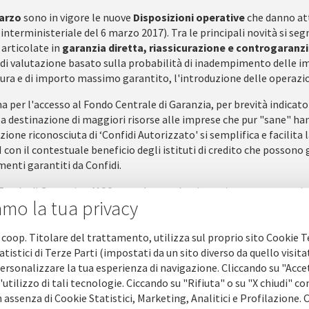
arzo
sono in vigore le nuove
Disposizioni operative
che danno att
interministeriale del 6 marzo 2017). Tra le principali novità si seg
articolate in
garanzia diretta, riassicurazione e controgaranz
di valutazione basato sulla probabilità di inadempimento delle im
tura e di importo massimo garantito, l'introduzione delle operazi
a per l'accesso al Fondo Centrale di Garanzia, per brevità indicat
la destinazione di maggiori risorse alle imprese che pur "sane" ha
zione riconosciuta di ‘Confidi Autorizzato' si semplifica e facilita l
 con il contestuale beneficio degli istituti di credito che possono
enti garantiti da Confidi.
 Fondo di Garanzia – MCC prevede una ulteriore e importante novità
amo la tua privacy
ie a rischio tripartito
, che permettono di rendere più snello e ra
0.000 euro: con queste operazioni il rischio è ripartito con criterio 
ato.
 coop. Titolare del trattamento, utilizza sul proprio sito Cookie T
atistici di Terze Parti (impostati da un sito diverso da quello visita
è previsto l'innalzamento dell'importo massimo finanziabile da € 2
ersonalizzare la tua esperienza di navigazione. Cliccando su "Acce
 senza valutazione attraverso rating del Fondo.
'utilizzo di tali tecnologie. Ciccando su "Rifiuta" o su "X chiudi" co
 assenza di Cookie Statistici, Marketing, Analitici e Profilazione.
idigaranzia.it