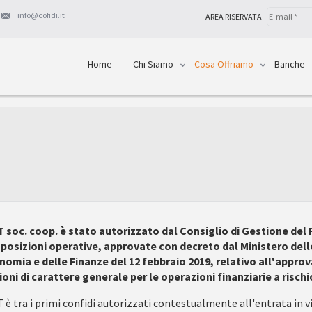
info@cofidi.it
AREA RISERVATA
Home
Chi Siamo
Cosa Offriamo
Banche
T soc. coop. è stato autorizzato dal Consiglio di Gestione del 
sposizioni operative, approvate con decreto dal Ministero del
nomia e delle Finanze del 12 febbraio 2019, relativo all'approv
ioni di carattere generale per le operazioni finanziarie a rischio
 è tra i primi confidi autorizzati contestualmente all'entrata in v