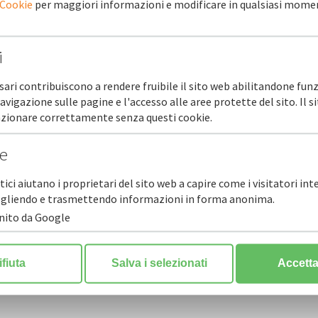
 Cookie
per maggiori informazioni e modificare in qualsiasi mome
i
PRO
sari contribuiscono a rendere fruibile il sito web abilitandone funz
navigazione sulle pagine e l'accesso alle aree protette del sito. Il 
unzionare correttamente senza questi cookie.
17 d
COFI
he
alla 
stici aiutano i proprietari del sito web a capire come i visitatori in
ccogliendo e trasmettendo informazioni in forma anonima.
rnito da Google
ifiuta
Salva i selezionati
Accetta 