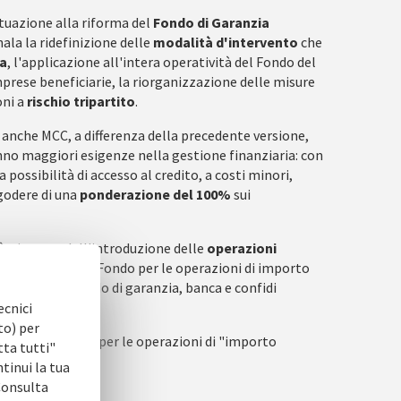
uazione alla riforma del
Fondo di Garanzia
nala la ridefinizione delle
modalità d'intervento
che
ia
, l'applicazione all'intera operatività del Fondo del
prese beneficiarie, la riorganizzazione delle misure
oni a
rischio tripartito
.
o anche MCC, a differenza della precedente versione,
nno maggiori esigenze nella gestione finanziaria: con
a possibilità di accesso al credito, a costi minori,
 godere di una
ponderazione del 100%
sui
: si tratta dell'introduzione delle
operazioni
pido l'accesso al Fondo per le operazioni di importo
di parità tra Fondo di garanzia, banca e confidi
ecnici
to) per
5.000 a € 35.000 per le operazioni di "importo
tta tutti"
ntinui la tua
 Consulta