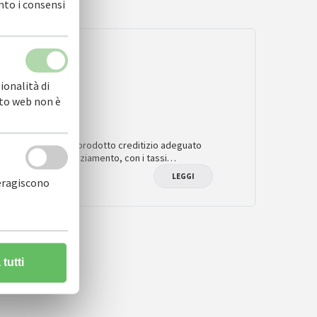
nto i consensi
DOTTI
ionalità di
sito web non è
icembre 2014
DI.IT ha sempre un prodotto creditizio adeguato
tua richiesta di finanziamento, con i tassi…
LEGGI
teragiscono
tutti