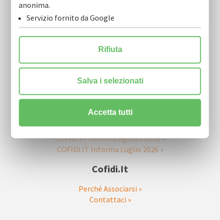
Resta sempre aggiornato sulle nostre novità.
anonima.
Scarica la nostra Newsletter e iscriviti per riceverla via mail.
Servizio fornito da Google
Rifiuta
Salva i selezionati
Accetta tutti
Ultime Newsletter
COFIDI.IT Informa Agosto 2026
»
COFIDI.IT Informa Luglio 2026
»
Cofidi.it
Perché Associarsi »
Contattaci »