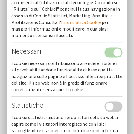
acconsenti all'utilizzo di tali tecnologie. Ciccando su
"Rifiuta" o su "X chiudi" continui la tua navigazione in
Banca di credito cooperativo di avetrana - gruppo bcc
assenza di Cookie Statistici, Marketing, Analitici e
iccrea
Profilazione. Consulta l'
Informativa Cookie
per
maggiori informazioni e modificare in qualsiasi
Banca di andria di credito cooperativo -gruppo bcc iccrea
momento i consensi rilasciati.
Banca aidexa s.p.a.
Necessari
Banca di credito cooperativo san marzano di san giuseppe -
I cookie necessari contribuiscono a rendere fruibile il
gruppo cassa centrale
sito web abilitandone funzionalità di base quali la
navigazione sulle pagine e l'accesso alle aree protette
del sito. Il sito web non è in grado di funzionare
correttamente senza questi cookie.
Statistiche
I cookie statistici aiutano i proprietari del sito web a
Newsletter
capire come i visitatori interagiscono con i siti
raccogliendo e trasmettendo informazioni in forma