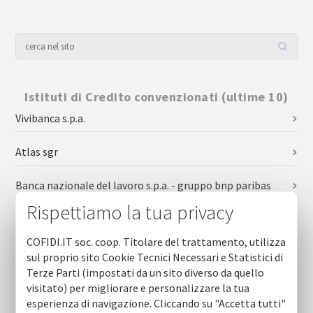
Istituti di Credito convenzionati (ultime 10)
Vivibanca s.p.a.
Atlas sgr
Banca nazionale del lavoro s.p.a. - gruppo bnp paribas
Rispettiamo la tua privacy
Banca di credito cooperativo bari e taranto - gruppo bcc
iccrea
COFIDI.IT soc. coop. Titolare del trattamento, utilizza
sul proprio sito Cookie Tecnici Necessari e Statistici di
Banca sella
Terze Parti (impostati da un sito diverso da quello
visitato) per migliorare e personalizzare la tua
Banca di credito cooperativo di leverano - gruppo bcc
esperienza di navigazione. Cliccando su "Accetta tutti"
iccrea