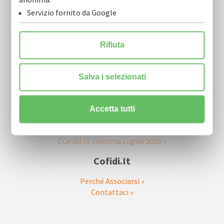
Scarica la nostra Newsletter e iscriviti per riceverla via mail.
Servizio fornito da Google
Rifiuta
Salva i selezionati
Ultime Newsletter
Accetta tutti
COFIDI.IT Informa Agosto 2026
»
COFIDI.IT Informa Luglio 2026
»
Cofidi.it
Perché Associarsi »
Contattaci »