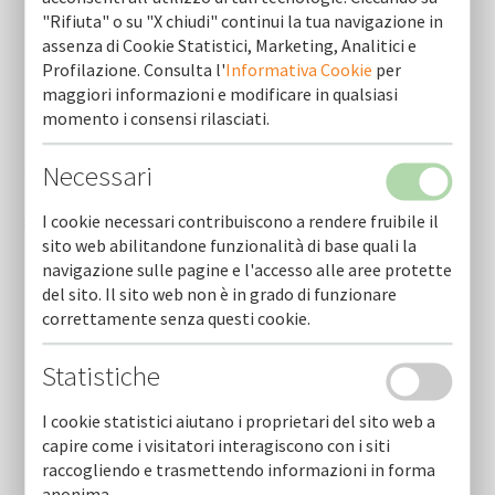
"Rifiuta" o su "X chiudi" continui la tua navigazione in
Banca di credito cooperativo di avetrana - gruppo bcc
iccrea
assenza di Cookie Statistici, Marketing, Analitici e
Profilazione. Consulta l'
Informativa Cookie
per
maggiori informazioni e modificare in qualsiasi
Banca di andria di credito cooperativo -gruppo bcc iccrea
momento i consensi rilasciati.
Banca aidexa s.p.a.
Necessari
Banca di credito cooperativo san marzano di san giuseppe -
gruppo cassa centrale
I cookie necessari contribuiscono a rendere fruibile il
sito web abilitandone funzionalità di base quali la
navigazione sulle pagine e l'accesso alle aree protette
del sito. Il sito web non è in grado di funzionare
correttamente senza questi cookie.
Statistiche
I cookie statistici aiutano i proprietari del sito web a
Newsletter
capire come i visitatori interagiscono con i siti
raccogliendo e trasmettendo informazioni in forma
Resta sempre aggiornato sulle nostre novità.
anonima.