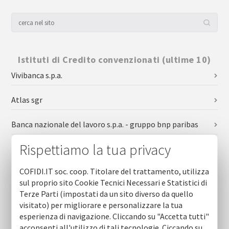
Istituti di Credito convenzionati (ultime 10)
Vivibanca s.p.a.
Atlas sgr
Banca nazionale del lavoro s.p.a. - gruppo bnp paribas
Rispettiamo la tua privacy
Banca di credito cooperativo bari e taranto - gruppo bcc
iccrea
COFIDI.IT soc. coop. Titolare del trattamento, utilizza
Banca sella
sul proprio sito Cookie Tecnici Necessari e Statistici di
Terze Parti (impostati da un sito diverso da quello
visitato) per migliorare e personalizzare la tua
Banca di credito cooperativo di leverano - gruppo bcc
iccrea
esperienza di navigazione. Cliccando su "Accetta tutti"
acconsenti all'utilizzo di tali tecnologie. Ciccando su