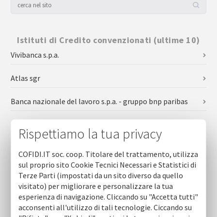
Istituti di Credito convenzionati (ultime 10)
Vivibanca s.p.a.
Atlas sgr
Banca nazionale del lavoro s.p.a. - gruppo bnp paribas
Banca di credito cooperativo bari e taranto - gruppo bcc
Rispettiamo la tua privacy
iccrea
COFIDI.IT soc. coop. Titolare del trattamento, utilizza
Banca sella
sul proprio sito Cookie Tecnici Necessari e Statistici di
Terze Parti (impostati da un sito diverso da quello
Banca di credito cooperativo di leverano - gruppo bcc
visitato) per migliorare e personalizzare la tua
iccrea
esperienza di navigazione. Cliccando su "Accetta tutti"
acconsenti all'utilizzo di tali tecnologie. Ciccando su
Banca di credito cooperativo di avetrana - gruppo bcc