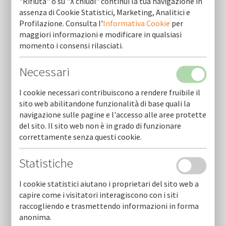
"Rifiuta" o su "X chiudi" continui la tua navigazione in
iccrea
assenza di Cookie Statistici, Marketing, Analitici e
Profilazione. Consulta l'
Informativa Cookie
per
Banca di andria di credito cooperativo -gruppo bcc iccrea
maggiori informazioni e modificare in qualsiasi
momento i consensi rilasciati.
Banca aidexa s.p.a.
Necessari
Banca di credito cooperativo san marzano di san giuseppe -
gruppo cassa centrale
I cookie necessari contribuiscono a rendere fruibile il
sito web abilitandone funzionalità di base quali la
navigazione sulle pagine e l'accesso alle aree protette
del sito. Il sito web non è in grado di funzionare
correttamente senza questi cookie.
Statistiche
Newsletter
I cookie statistici aiutano i proprietari del sito web a
capire come i visitatori interagiscono con i siti
Resta sempre aggiornato sulle nostre novità.
raccogliendo e trasmettendo informazioni in forma
Scarica la nostra Newsletter e iscriviti per riceverla via mail.
anonima.