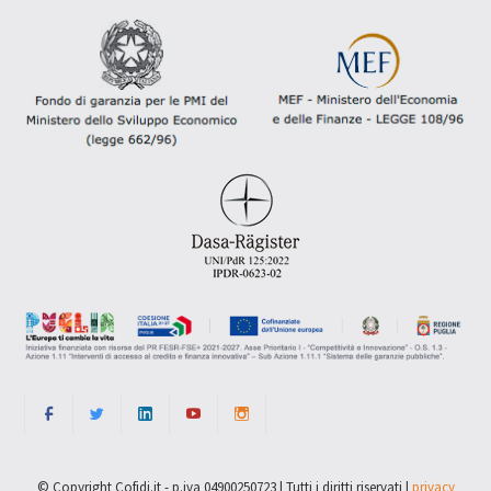
© Copyright Cofidi.it - p.iva 04900250723 | Tutti i diritti riservati |
privacy