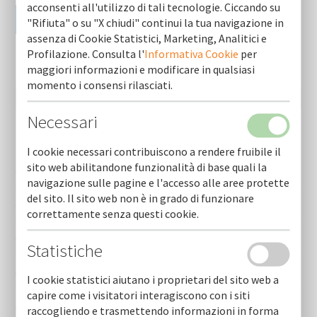
acconsenti all'utilizzo di tali tecnologie. Ciccando su
"Rifiuta" o su "X chiudi" continui la tua navigazione in
assenza di Cookie Statistici, Marketing, Analitici e
Profilazione. Consulta l'
Informativa Cookie
per
maggiori informazioni e modificare in qualsiasi
momento i consensi rilasciati.
Necessari
Newsletter (ultime 10)
I cookie necessari contribuiscono a rendere fruibile il
sito web abilitandone funzionalità di base quali la
Cofidi.it informa agosto 2026
navigazione sulle pagine e l'accesso alle aree protette
del sito. Il sito web non è in grado di funzionare
Cofidi.it informa luglio 2026
correttamente senza questi cookie.
Cofidi.it informa giugno 2026
Statistiche
Cofidi.it informa maggio 2026
I cookie statistici aiutano i proprietari del sito web a
capire come i visitatori interagiscono con i siti
Cofidi.it informa aprile 2026
raccogliendo e trasmettendo informazioni in forma