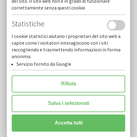
del sito. Il sito web non è in grado di funzionare
correttamente senza questi cookie.
Rapporto stabilità finanziaria banca d'italia - cofidi.it al
fianco delle imprese in una fase complessa
Statistiche
L’assemblea dei soci approva il bilancio 2025.- giuseppe
I cookie statistici aiutano i proprietari del sito web a
riccardi confermato presidente per il triennio 2026-2029
capire come i visitatori interagiscono con i siti
raccogliendo e trasmettendo informazioni in forma
anonima.
Servizio fornito da Google
Rifiuta
Newsletter
Salva i selezionati
Resta sempre aggiornato sulle nostre novità.
Scarica la nostra Newsletter e iscriviti per riceverla via mail.
Accetta tutti