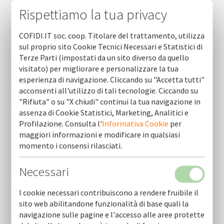
Rispettiamo la tua privacy
Indagine sul credito banca d’italia – cosa può fare cofidi.it
per le imprese
COFIDI.IT soc. coop. Titolare del trattamento, utilizza
sul proprio sito Cookie Tecnici Necessari e Statistici di
Orario estivo sede di bari
Terze Parti (impostati da un sito diverso da quello
visitato) per migliorare e personalizzare la tua
Il tuo credito, la nostra garanzia - cofidi.it, garanzia e
esperienza di navigazione. Cliccando su "Accetta tutti"
credito per la crescita delle imprese
acconsenti all'utilizzo di tali tecnologie. Ciccando su
"Rifiuta" o su "X chiudi" continui la tua navigazione in
Sospensione avvisi pubblici finanziati con risorse fesr–
assenza di Cookie Statistici, Marketing, Analitici e
fse+ 2021-2027
Profilazione. Consulta l'
Informativa Cookie
per
maggiori informazioni e modificare in qualsiasi
Filiere agroalimentari, 40 milioni dal bando regione puglia
– cofidi.it supporta le imprese pugliesi
momento i consensi rilasciati.
Necessari
“gender equality” cofidi.it ha ottenuto la certificazione
sulla parita’ di genere 2022 uni/pdr 125:2022
I cookie necessari contribuiscono a rendere fruibile il
Nuove iniziative d’impresa - nidi just transition fund
sito web abilitandone funzionalità di base quali la
taranto - pn jtf italia 2021-2027 - da cofidi.it supporto e
navigazione sulle pagine e l'accesso alle aree protette
consulenza