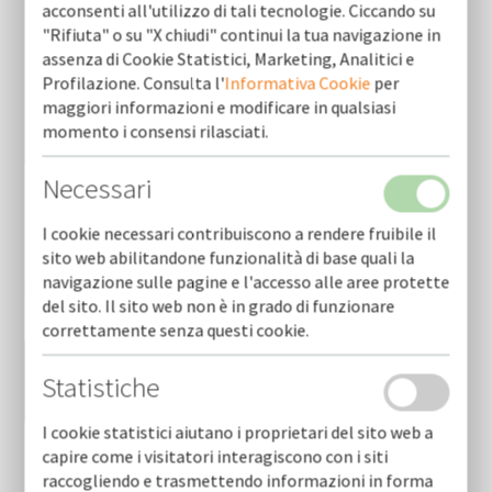
acconsenti all'utilizzo di tali tecnologie. Ciccando su
"Rifiuta" o su "X chiudi" continui la tua navigazione in
assenza di Cookie Statistici, Marketing, Analitici e
Profilazione. Consulta l'
Informativa Cookie
per
maggiori informazioni e modificare in qualsiasi
momento i consensi rilasciati.
Necessari
I cookie necessari contribuiscono a rendere fruibile il
Ho letto e accetto le condizioni dell'
informativa
sito web abilitandone funzionalità di base quali la
navigazione sulle pagine e l'accesso alle aree protette
sulla privacy
*
del sito. Il sito web non è in grado di funzionare
correttamente senza questi cookie.
Statistiche
I cookie statistici aiutano i proprietari del sito web a
capire come i visitatori interagiscono con i siti
raccogliendo e trasmettendo informazioni in forma