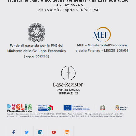
Iscritta nell'Albo Unico degli Intermediari Finanziari ex art. 106
TUB – n°19554-5
Albo Società Cooperative N°A170054