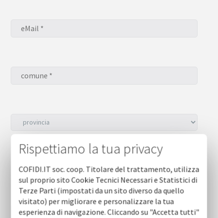
Rispettiamo la tua privacy
Desidero iscrivermi alla NEWSLETTER *
sì
COFIDI.IT soc. coop. Titolare del trattamento, utilizza
no
sul proprio sito Cookie Tecnici Necessari e Statistici di
Terze Parti (impostati da un sito diverso da quello
visitato) per migliorare e personalizzare la tua
esperienza di navigazione. Cliccando su "Accetta tutti"