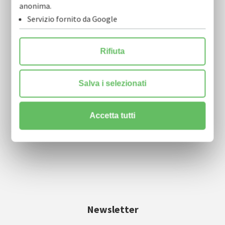
anonima.
Servizio fornito da Google
COFIDI.IT soc. coop.
Rifiuta
via Nicola Tridente, 22 scala A, 4° piano
70125 Bari
Salva i selezionati
info@cofidi.it
Accetta tutti
centralino
0805910911
| fax 0805910915
Newsletter