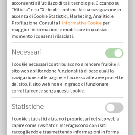
acconsenti all'utilizzo di tali tecnologie. Ciccando su
"Rifiuta" o su "X chiudi" continui la tua navigazione in
assenza di Cookie Statistici, Marketing, Analitici e
Profilazione. Consulta l'
Informativa Cookie
per
maggiori informazioni e modificare in qualsiasi
momento i consensi rilasciati.
Necessari
I cookie necessari contribuiscono a rendere fruibile il
Ho letto e accetto le condizioni dell'
informativa
sito web abilitandone funzionalità di base quali la
navigazione sulle pagine e l'accesso alle aree protette
sulla privacy
*
del sito. Il sito web non è in grado di funzionare
correttamente senza questi cookie.
Statistiche
I cookie statistici aiutano i proprietari del sito web a
capire come i visitatori interagiscono con i siti
raccogliendo e trasmettendo informazioni in forma