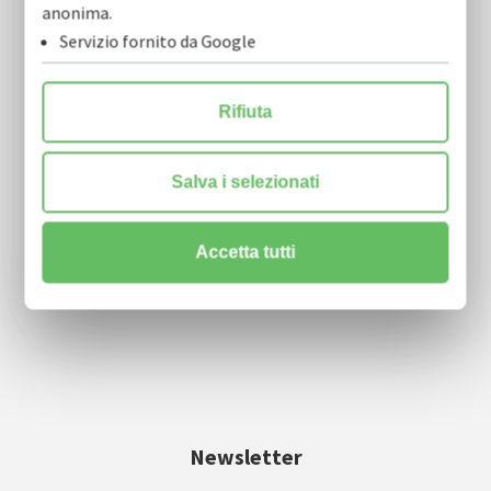
anonima.
Servizio fornito da Google
COFIDI.IT soc. coop.
Rifiuta
via Nicola Tridente, 22 scala A, 4° piano
70125 Bari
Salva i selezionati
info@cofidi.it
Accetta tutti
centralino
0805910911
| fax 0805910915
Newsletter