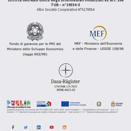
Iscritta nell'Albo Unico degli Intermediari Finanziari ex art. 106
TUB – n°19554-5
Albo Società Cooperative N°A170054