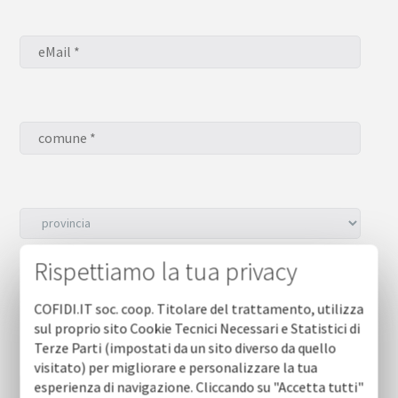
Rispettiamo la tua privacy
Desidero iscrivermi alla NEWSLETTER *
sì
COFIDI.IT soc. coop. Titolare del trattamento, utilizza
no
sul proprio sito Cookie Tecnici Necessari e Statistici di
Terze Parti (impostati da un sito diverso da quello
visitato) per migliorare e personalizzare la tua
esperienza di navigazione. Cliccando su "Accetta tutti"