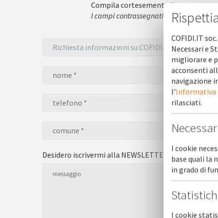
Compila cortesemente il seguente mo
Rispetti
I campi contrassegnati con l'asterisco * 
COFIDI.IT soc.
Necessari e St
migliorare e p
acconsenti all
navigazione in
l'
Informativa
rilasciati.
Necessar
I cookie neces
Desidero iscrivermi alla NEWSLETTER *
sì
base quali la 
in grado di f
Statistic
I cookie stati