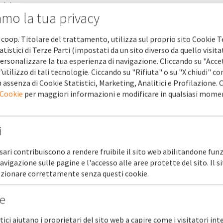
dulo.
amo la tua privacy
sono obbligatori.
 coop. Titolare del trattamento, utilizza sul proprio sito Cookie T
C
atistici di Terze Parti (impostati da un sito diverso da quello visita
ersonalizzare la tua esperienza di navigazione. Cliccando su "Acce
'utilizzo di tali tecnologie. Ciccando su "Rifiuta" o su "X chiudi" co
 assenza di Cookie Statistici, Marketing, Analitici e Profilazione.
 Cookie
per maggiori informazioni e modificare in qualsiasi mome
i
sari contribuiscono a rendere fruibile il sito web abilitandone funz
no
navigazione sulle pagine e l'accesso alle aree protette del sito. Il 
unzionare correttamente senza questi cookie.
he
stici aiutano i proprietari del sito web a capire come i visitatori in