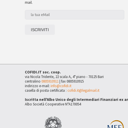
mail.
COFIDI.IT soc. coop.
via Nicola Tridente, 22 scala A, 4° piano - 70125 Bari
centralino
0805910911
| fax 0805910915
indirizzo e-mail:
info@cofidi.it
casella di posta certificata :
cofidi.it@legalmail.it
Iscritta nell'Albo Unico degli Intermediari Finanziari ex a
Albo Società Cooperative N°A170054