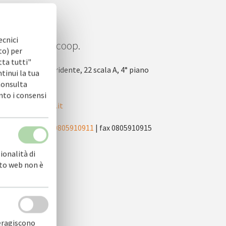
ecnici
OFIDI.IT soc. coop.
to) per
tta tutti"
via Nicola Tridente, 22 scala A, 4° piano
ntinui la tua
 Consulta
70125 Bari
nto i consensi
info@cofidi.it
centralino
0805910911
| fax 0805910915
ionalità di
sito web non è
teragiscono